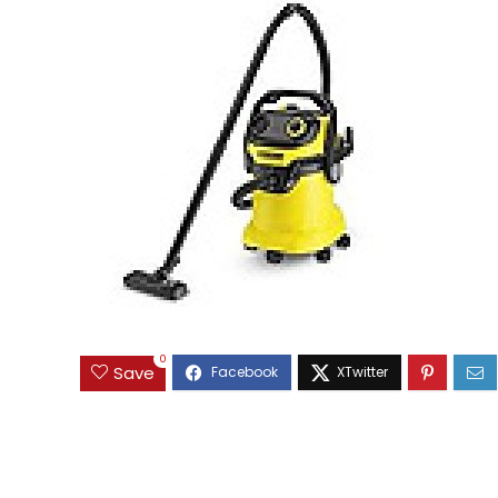
0
Save