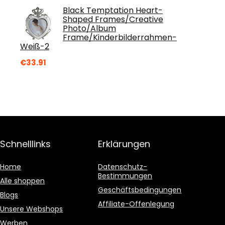
Black Temptation Heart-
Shaped Frames/Creative
Photo/Album
Frame/Kinderbilderrahmen-
Weiß-2
€
33.91
Schnelllinks
Erklärungen
Home
Datenschutz-
Bestimmungen
Alle shoppen
Geschäftsbedingungen
Blogs
Affiliate-Offenlegung
Unsere Webshops
Werben