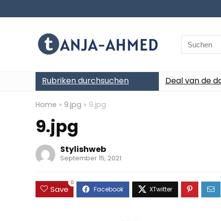
Search
for:
Rubriken durchsuchen
Deal van de d
Home
»
9.jpg
»
9.jpg
9.jpg
Stylishweb
September 15, 2021
0
Save