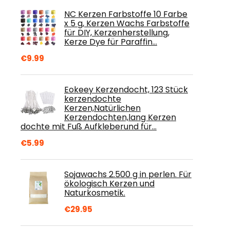
NC Kerzen Farbstoffe 10 Farbe
x 5 g, Kerzen Wachs Farbstoffe
für DIY, Kerzenherstellung,
Kerze Dye für Paraffin…
€
9.99
Eokeey Kerzendocht, 123 Stück
kerzendochte
Kerzen,Natürlichen
Kerzendochten,lang Kerzen
dochte mit Fuß Aufkleberund für…
€
5.99
Sojawachs 2.500 g in perlen. Für
ökologisch Kerzen und
Naturkosmetik.
€
29.95