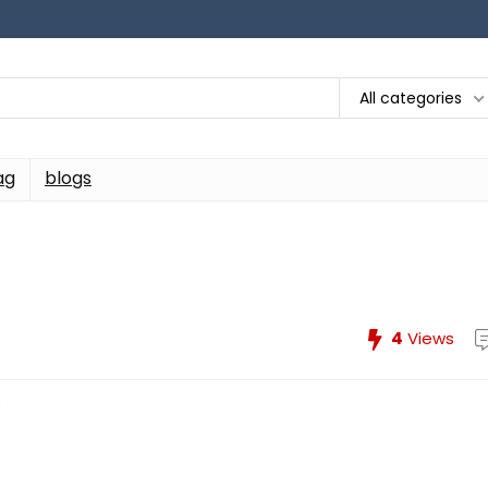
All categories
ag
blogs
4
Views