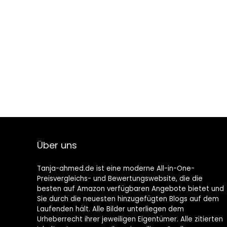
Über uns
Tanja-ahmed.de ist eine moderne All-in-One-
Preisvergleichs- und Bewertungswebsite, die die
besten auf Amazon verfügbaren Angebote bietet und
Sie durch die neuesten hinzugefügten Blogs auf dem
Laufenden hält. Alle Bilder unterliegen dem
Urheberrecht ihrer jeweiligen Eigentümer. Alle zitierten