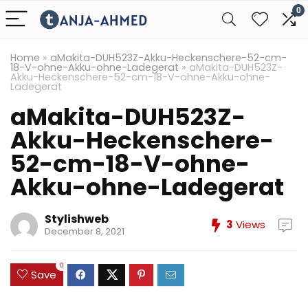
0
Home
»
aMakita-DUH523Z-Akku-Heckenschere-52-cm-
18-V-ohne-Akku-ohne-Ladegerat
»
aMakita-DUH523Z-
Akku-Heckenschere-52-cm-18-V-ohne-Akku-ohne-
Ladegerat
aMakita-DUH523Z-
Akku-Heckenschere-
52-cm-18-V-ohne-
Akku-ohne-Ladegerat
Stylishweb
3
Views
December 8, 2021
0
Save