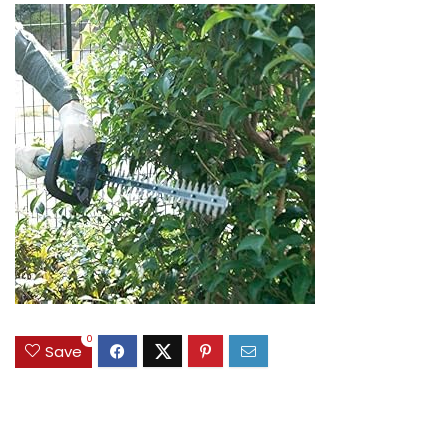
0
Save