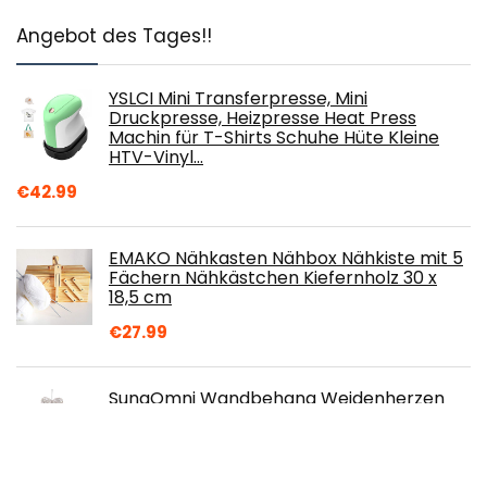
Angebot des Tages!!
YSLCI Mini Transferpresse, Mini
Druckpresse, Heizpresse Heat Press
Machin für T-Shirts Schuhe Hüte Kleine
HTV-Vinyl…
€
42.99
EMAKO Nähkasten Nähbox Nähkiste mit 5
Fächern Nähkästchen Kiefernholz 30 x
18,5 cm
€
27.99
SunaOmni Wandbehang Weidenherzen
LED Rattanherzen Wandaufkleber
Wandbehang FüR Hochzeitsfeier
Ornamente Bastelgeschenke…