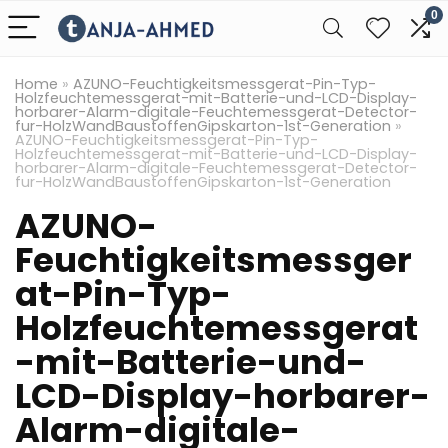
0
Home
»
AZUNO-Feuchtigkeitsmessgerat-Pin-Typ-
Holzfeuchtemessgerat-mit-Batterie-und-LCD-Display-
horbarer-Alarm-digitale-Feuchtemessgerat-Detector-
fur-HolzWandBaustoffenGipskarton-1st-Generation
»
AZUNO-Feuchtigkeitsmessgerat-Pin-Typ-
Holzfeuchtemessgerat-mit-Batterie-und-LCD-Display-
horbarer-Alarm-digitale-Feuchtemessgerat-Detector-
fur-HolzWandBaustoffenGipskarton-1st-Generation
AZUNO-
Feuchtigkeitsmessger
at-Pin-Typ-
Holzfeuchtemessgerat
-mit-Batterie-und-
LCD-Display-horbarer-
Alarm-digitale-