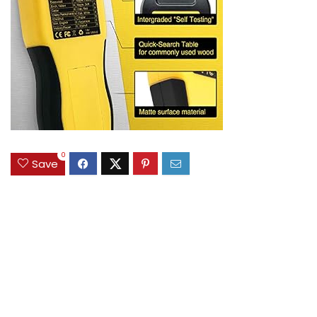
0
Save