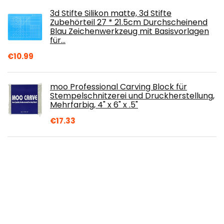
3d Stifte Silikon matte, 3d Stifte
Zubehörteil 27 * 21.5cm Durchscheinend
Blau Zeichenwerkzeug mit Basisvorlagen
für…
€
10.99
moo Professional Carving Block für
Stempelschnitzerei und Druckherstellung,
Mehrfarbig, 4" x 6" x .5"
€
17.33
Pllieay 60 Stück natürliche Bambusstöcke
Holz-Bastelstäbe Extra Lange Stöcke zum
Basteln (39,9 cm Länge x 0,9 cm Breite…
€
11.99
Smallterm Trocknungs Netz Mehr