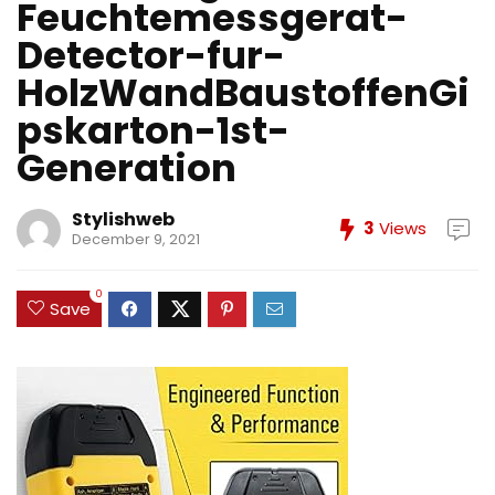
Feuchtemessgerat-
Detector-fur-
HolzWandBaustoffenGi
pskarton-1st-
Generation
Stylishweb
3
Views
December 9, 2021
0
Save