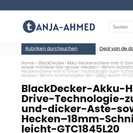
Search
for:
Rubriken durchsuchen
Deal van de d
Home
»
BlackDecker-Akku-Heckenschere-mit-E-Dri
sowie-mittlerer-bis-groser-Hecken--18mm-Schnitt
Heckenschere-mit-E-Drive-Technologie-zum-Schnei
Hecken–18mm-Schnittstarke–18V–26kg-leicht-GTC
BlackDecker-Akku-H
Drive-Technologie-
und-dicker-Aste-sow
Hecken–18mm-Schni
leicht-GTC1845L20