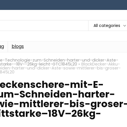
All categories
ag
blogs
ve-Technologie-zum-Schneiden-harter-und-dicker-Aste-
starke--18V--26kg-leicht-GTC1845L20
»
BlackDecker-Akku-
den-harter-und-dicker-Aste-sowie-mittlerer-bis-groser-
1845L20
eckenschere-mit-E-
zum-Schneiden-harter-
ie-mittlerer-bis-groser
ttstarke–18V–26kg-