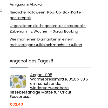
Amigurumi Alpaka
Niedliche Halloween-Pop-Up-Box-Karte –
gestempelt
Organisieren Sie Ihr gesamtes Scrapbook-
Zubehör in 12 Wochen – Scrap Booking
Wie man einen Diamanten in einem
rechteckigen Quiltblock macht – Quilten
Angebot des Tages!!
Angoo LP08
Wärmepressmatte, 35,6 x 30,5
cm, schützende,
wiederverwendbare
hitzebeständige Matte für Cricut
Easypress…
€
32.43