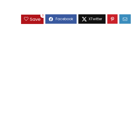
0
Save