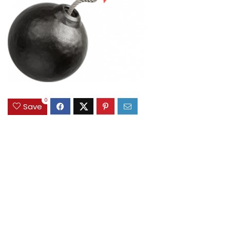
0
Save