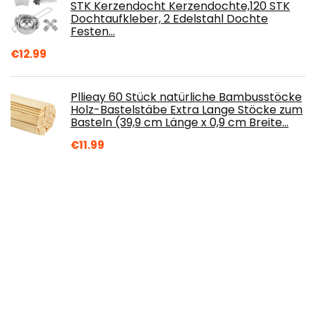
STK Kerzendocht Kerzendochte,120 STK
Dochtaufkleber, 2 Edelstahl Dochte
Festen…
€
12.99
Pllieay 60 Stück natürliche Bambusstöcke
Holz-Bastelstäbe Extra Lange Stöcke zum
Basteln (39,9 cm Länge x 0,9 cm Breite…
€
11.99
ERYONE Dual Zweifarbig PLA Filament
1.75mm, 3D Drucker Filament 1kg Spule
+/- 0,02 mm, Rote und Grüne Seide
€
34.98
Sizzix 663466 – Schrumpffolie Zubehör,
3er Pack, Mehrfarben, Einheitsgröße
€
19.99