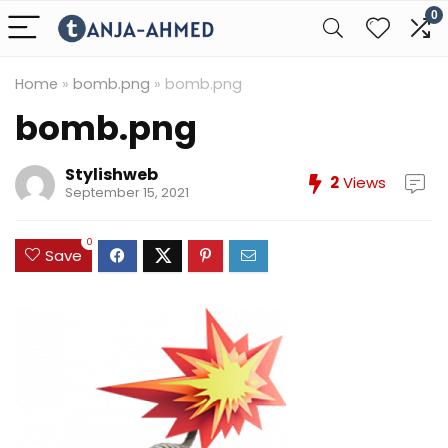
0
Home
»
bomb.png
»
bomb.png
bomb.png
Stylishweb
2
Views
September 15, 2021
0
Save