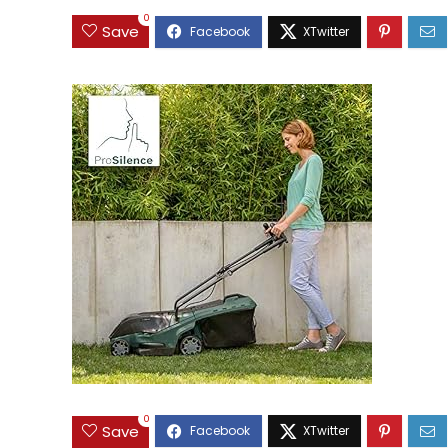
0
Save
0
Save