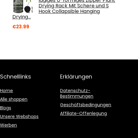
lagiges U-förmiges Zipper Plant
Drying Rack Mit Schere und S
Hook Collapsible Hanging
Drying…
€
23.99
Schnelllinks
Erklärungen
Home
Datenschutz-
Bestimmungen
Alle shoppen
Geschäftsbedingungen
Blogs
Affiliate-Offenlegung
Unsere Webshops
Werben