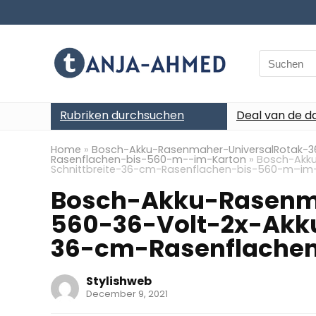
Search
for:
Rubriken durchsuchen
Deal van de d
Home
»
Bosch-Akku-Rasenmaher-UniversalRotak-3
Rasenflachen-bis-560-m--im-Karton
»
Bosch-Akku
Schnittbreite-36-cm-Rasenflachen-bis-560-m–im
Bosch-Akku-Rasenm
560-36-Volt-2x-Akku
36-cm-Rasenflache
Stylishweb
December 9, 2021