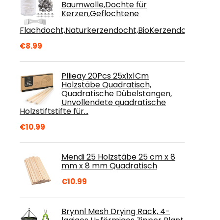
Baumwolle,Dochte für
Kerzen,Geflochtene
Flachdocht,Naturkerzendocht,BioKerzendocht,Flac
€
8.99
Pllieay 20Pcs 25x1x1Cm
Holzstäbe Quadratisch,
Quadratische Dübelstangen,
Unvollendete quadratische
Holzstiftstifte für…
€
10.99
Mendi 25 Holzstäbe 25 cm x 8
mm x 8 mm Quadratisch
€
10.99
Brynnl Mesh Drying Rack, 4-