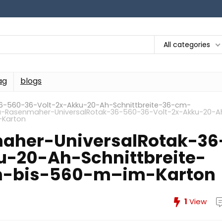
All categories
ag
blogs
6-560-36-Volt-2x-Akku-20-Ah-Schnittbreite-36-cm-
-Rasenmaher-UniversalRotak-36-560-36-Volt-2x-Akku-20-A
-Karton
aher-UniversalRotak-36
-20-Ah-Schnittbreite-
n-bis-560-m–im-Karton
1
View