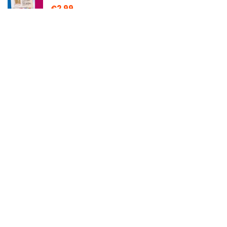
€
2.99
Praktische Werkstattmöbel: Von der
ersten Werkzeugkiste bis zur Hobelbank
nach Maß (Projekte für Holzwerker)
€
34.00
Kerzenfarbe (grün)
€
19.50
Über uns
Tanja-ahmed.de ist eine moderne All-in-One-Preisvergleichs-