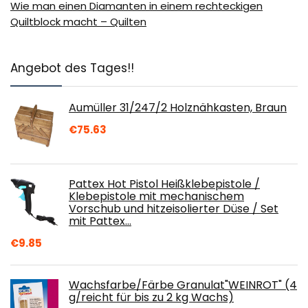
Wie man einen Diamanten in einem rechteckigen
Quiltblock macht – Quilten
Angebot des Tages!!
Aumüller 31/247/2 Holznähkasten, Braun
€
75.63
Pattex Hot Pistol Heißklebepistole /
Klebepistole mit mechanischem
Vorschub und hitzeisolierter Düse / Set
mit Pattex…
€
9.85
Wachsfarbe/Färbe Granulat"WEINROT" (4
g/reicht für bis zu 2 kg Wachs)