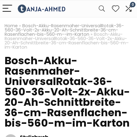
0
Home
»
Bosch-Akku-Rasenmaher-UniversalRotak-36-
560-36-Volt-2x-Akku-20-Ah-Schnittbreite-36-cm-
Rasenflachen-bis-560-m--im-Karton
»
Bosch-Akku-
Rasenmaher-UniversalRotak-36-560-36-Volt-2x-Akku-
20-Ah-Schnittbreite-36-cm-Rasenflachen-bis-560-m–
im-Karton
Bosch-Akku-
Rasenmaher-
UniversalRotak-36-
560-36-Volt-2x-Akku-
20-Ah-Schnittbreite-
36-cm-Rasenflachen-
bis-560-m–im-Karton