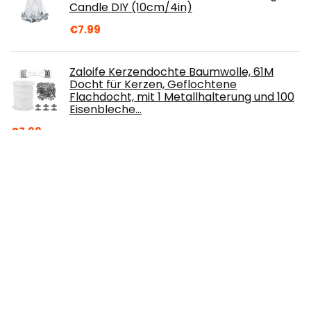
Candle DIY (10cm/4in)
€
7.99
Zaloife Kerzendochte Baumwolle, 61M
Docht für Kerzen, Geflochtene
Flachdocht, mit 1 Metallhalterung und 100
Eisenbleche…
€
7.99
Handfan, Vintage -Stil dekorative
Klappfans für Kostümshow Kleid
Tanzparty Schwarz
€
9.56
Wachsstift/Wachs - Liner"ROSA" (25 ml)
Kerzengestaltung im Handumdrehen
€
2.99