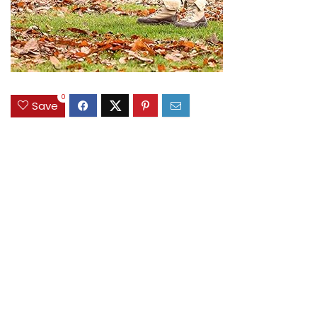
0
Save