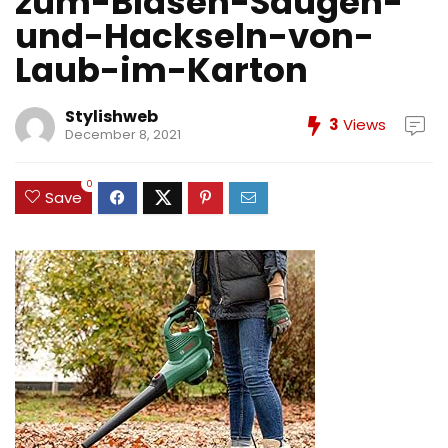
zum-Blasen-Saugen-
und-Hackseln-von-
Laub-im-Karton
Stylishweb
3
Views
December 8, 2021
0
Save