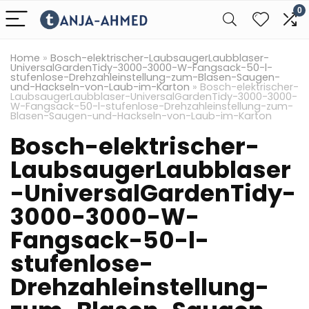
0
Home
»
Bosch-elektrischer-LaubsaugerLaubblaser-
UniversalGardenTidy-3000-3000-W-Fangsack-50-l-
stufenlose-Drehzahleinstellung-zum-Blasen-Saugen-
und-Hackseln-von-Laub-im-Karton
»
Bosch-elektrischer-
LaubsaugerLaubblaser-UniversalGardenTidy-3000-3000-
W-Fangsack-50-l-stufenlose-Drehzahleinstellung-zum-
Blasen-Saugen-und-Hackseln-von-Laub-im-Karton
Bosch-elektrischer-
LaubsaugerLaubblaser
-UniversalGardenTidy-
3000-3000-W-
Fangsack-50-l-
stufenlose-
Drehzahleinstellung-