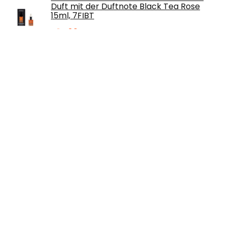
Duft mit der Duftnote Black Tea Rose
15ml, 7FIBT
€
14.90
VEVOR Transferpresse 5in1 Maschine
29x38cm T-Shirt Druckmaschine 1000W
Hitzepresse Textilpresse Schwarz
Wärmepresse…
€
258.49
Rayher 3102818 Färbtabletten, für Wachs
und Kerzen-Gel, rot, 2 cm ø, Btl. 3 Stück,
Kerzenwachs färben
€
5.39