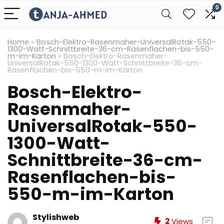
0
Home
»
Bosch-Elektro-Rasenmaher-UniversalRotak-550-
1300-Watt-Schnittbreite-36-cm-Rasenflachen-bis-550-
m-im-Karton
»
Bosch-Elektro-Rasenmaher-
UniversalRotak-550-1300-Watt-Schnittbreite-36-cm-
Rasenflachen-bis-550-m-im-Karton
Bosch-Elektro-
Rasenmaher-
UniversalRotak-550-
1300-Watt-
Schnittbreite-36-cm-
Rasenflachen-bis-
550-m-im-Karton
Stylishweb
2
Views