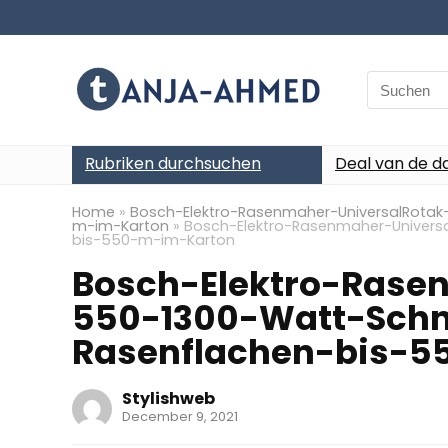
Search
for:
Rubriken durchsuchen
Deal van de d
Home
»
Bosch-Elektro-Rasenmaher-UniversalRotak
m-im-Karton
»
Bosch-Elektro-Rasenmaher-Univers
bis-550-m-im-Karton
Bosch-Elektro-Rase
550-1300-Watt-Schn
Rasenflachen-bis-
Stylishweb
December 9, 2021