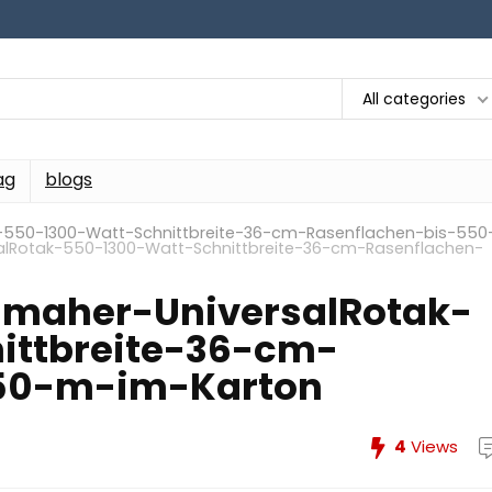
All categories
ag
blogs
-550-1300-Watt-Schnittbreite-36-cm-Rasenflachen-bis-550
alRotak-550-1300-Watt-Schnittbreite-36-cm-Rasenflachen-
nmaher-UniversalRotak-
ittbreite-36-cm-
550-m-im-Karton
4
Views