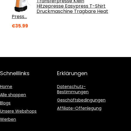
Transferpresse Klein
Hitzepresse Easypress T-Shirt
Druckmaschine Tragbare Heat
Press…
€
35.99
Schnelllinks
Erklärungen
Home
Datenschutz-
Bestimmungen
Alle shoppen
Geschäftsbedingungen
Blogs
Affiliate-Offenlegung
Unsere Webshops
Werben