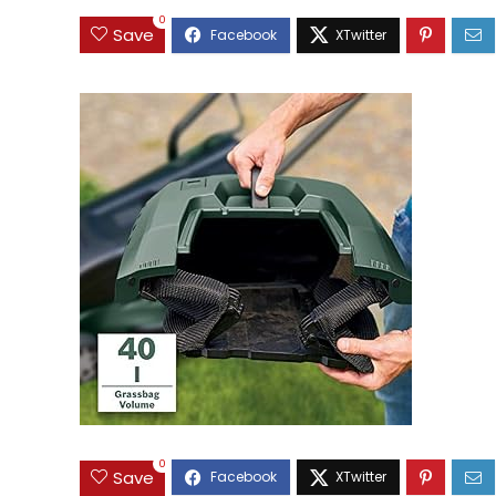
0
Save
0
Save