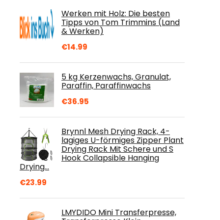
Werken mit Holz: Die besten
Tipps von Tom Trimmins (Land
& Werken)
€
14.99
5 kg Kerzenwachs, Granulat,
Paraffin, Paraffinwachs
€
36.95
Brynnl Mesh Drying Rack, 4-
lagiges U-förmiges Zipper Plant
Drying Rack Mit Schere und S
Hook Collapsible Hanging
Drying…
€
23.99
LMYDIDO Mini Transferpresse,