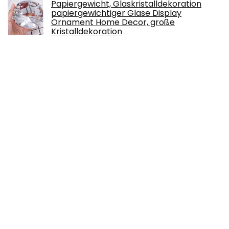
Papiergewicht, Glaskristalldekoration
papiergewichtiger Glase Display
Ornament Home Decor, große
Kristalldekoration
€
12.29
2022 Heißklebepistole Kabellos Set,
VDSTAR Klebepistole mit 30 STK.
Klebestiften, Akku-Klebepistole mit 2200
mAh Lithium…
€
29.88
Perfeclan Kreuzstichständer aus Holz für
das schneidern von Handarbeitsprojekten
drehbar, Handschoßrahmen…
€
35.99