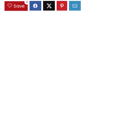
0
Save