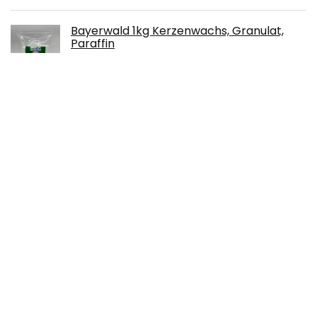
Bayerwald 1kg Kerzenwachs, Granulat,
Paraffin
€
11.50
2PCS Kerzen Gießform,Kerzenform Silikon
Rund,DIY Silikonform,Gießformen
Kerzen,für
Kerzenherstellung,Handgefertigte…
€
10.99
ilauke Fächer Aufbewahrungsbox, Plastik
Aufbewahrungsbox in 5 Farben Sortierbox
Sortimentsboxen Einstellbar Fächer für…
€
11.97