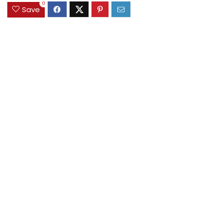
0
Save