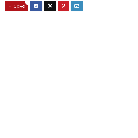
0
Save