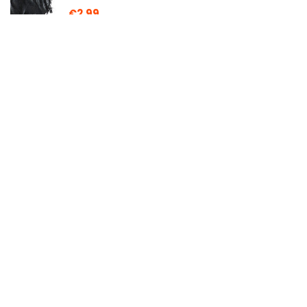
€
2.99
OVERTURE Matte PLA Filament 1,75 mm , 1
kg (2,2 lbs) Spule, Maßgenauigkeit +/-
0,05 mm (Hellbraun)
€
21.99
Canon PG-540XL/CL-541 XL Druckertinte
- hohe Reichweite + Fotopapier Value
Pack Schwarz/ C/M/Y für PIXMA…
€
79.84
Über uns