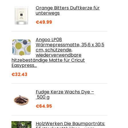
Orange Bitters Duftkerze für
unterwegs
€
49.99
Angoo LP08
Wärmepressmatte, 35,6 x 30,5
cm, schützende,
wiederverwendbare
hitzebeständige Matte für Cricut
Easypress…
€
32.43
Fudge Kerze Wachs Dye –
500 g
€
64.95
HolzWerken Die Baumporträts: