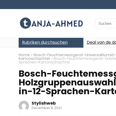
Search
for:
Rubriken durchsuchen
Deal van de d
Home
»
Bosch-Feuchtemessgerat-UniversalHumid-
Kartonschachtel
»
Bosch-Feuchtemessgerat-Univer
Sprachen-Kartonschachtel
Bosch-Feuchtemessg
Holzgruppenauswahl
in-12-Sprachen-Kart
Stylishweb
December 9, 2021