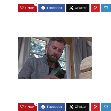
0
Save
0
Save