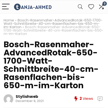
0
Home
»
Bosch-Rasenmaher-AdvancedRotak-650-1700-
Watt-Schnittbreite-40-cm-Rasenflachen-bis-650-m-
im-Karton
»
Bosch-Rasenmaher-AdvancedRotak-650-
1700-Watt-Schnittbreite-40-cm-Rasenflachen-bis-650-
m-im-Karton
Bosch-Rasenmaher-
AdvancedRotak-650-
1700-Watt-
Schnittbreite-40-cm-
Rasenflachen-bis-
650-m-im-Karton
Stylishweb
2
Views
December 9, 2021