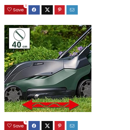
0
Save
0
Save