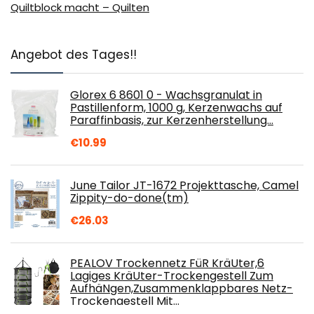
Quiltblock macht – Quilten
Angebot des Tages!!
Glorex 6 8601 0 - Wachsgranulat in
Pastillenform, 1000 g, Kerzenwachs auf
Paraffinbasis, zur Kerzenherstellung…
€
10.99
June Tailor JT-1672 Projekttasche, Camel
Zippity-do-done(tm)
€
26.03
PEALOV Trockennetz FüR KräUter,6
Lagiges KräUter-Trockengestell Zum
AufhäNgen,Zusammenklappbares Netz-
Trockengestell Mit…