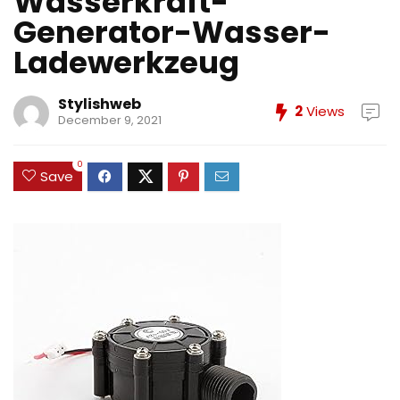
Wasserkraft-
Generator-Wasser-
Ladewerkzeug
Stylishweb
2
Views
December 9, 2021
0
Save