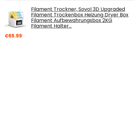
Filament Trockner, Sovol 3D Upgraded
Filament Trockenbox Heizung Dryer Box
Filament Aufbewahrungsbox 2KG
Filament Halter…
€
65.99
SHINEE OFFICIAL LIGHT STICK FANLIGHT
MD GOODS K-POP SEALED
€
68.99
Lalique Figuier Amalfi Duftkerze, 1er Pack (1
x 190 g)
€
63.85