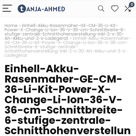
0
Home
»
Einhell-Akku-Rasenmaher-GE-CM-36-Li-Kit-
Power-X-Change-Li-Ion-36-V-36-cm-Schnittbreite-6-
stufige-zentrale-Schnitthohenverstellung-inkl-2-x-30-
Ah-Akku-und-2-x-Ladegerat
»
Einhell-Akku-Rasenmaher-
GE-CM-36-Li-Kit-Power-X-Change-Li-Ion-36-V-36-cm-
Schnittbreite-6-stufige-zentrale-
Schnitthohenverstellung-inkl-2-x-30-Ah-Akku-und-2-x-
Ladegerat
Einhell-Akku-
Rasenmaher-GE-CM-
36-Li-Kit-Power-X-
Change-Li-Ion-36-V-
36-cm-Schnittbreite-
6-stufige-zentrale-
Schnitthohenverstellun