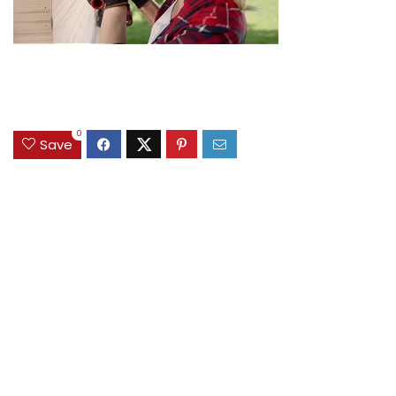
0
Save