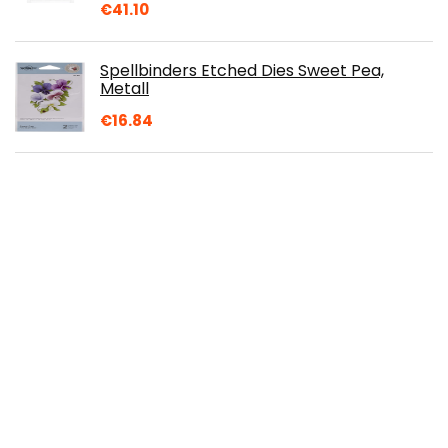
€
41.10
Spellbinders Etched Dies Sweet Pea,
Metall
€
16.84
Kerze Farbstoff - Lila - 27ml
€
3.77
3D Stifte Silikonmatte, 3D Druck
Stiftmatte Silikon, 3D Stiftsilikonmatte mit
mehrfarbigem Kunsthandwerk und 2
Silikon…
€
11.99