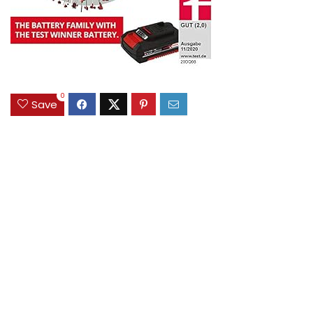
0
Save