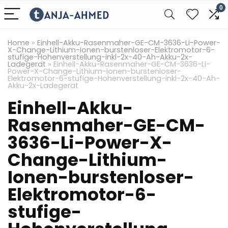
0
Home
»
Einhell-Akku-Rasenmaher-GE-CM-3636-Li-Power-
X-Change-Lithium-Ionen-burstenloser-Elektromotor-6-
stufige-Hohenverstellung-inkl-2x-40-Ah-Akku-2x-
Ladegerat
»
Einhell-Akku-Rasenmaher-GE-CM-3636-Li-
Power-X-Change-Lithium-Ionen-burstenloser-
Elektromotor-6-stufige-Hohenverstellung-inkl-2x-40-Ah-
Akku-2x-Ladegerat
Einhell-Akku-
Rasenmaher-GE-CM-
3636-Li-Power-X-
Change-Lithium-
Ionen-burstenloser-
Elektromotor-6-
stufige-