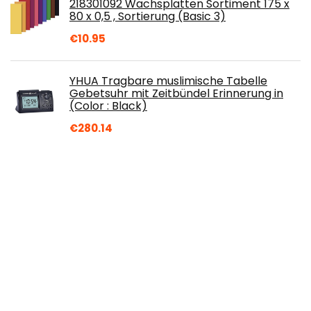
218301092 Wachsplatten Sortiment 175 x
80 x 0,5 , Sortierung (Basic 3)
€
10.95
YHUA Tragbare muslimische Tabelle
Gebetsuhr mit Zeitbündel Erinnerung in
(Color : Black)
€
280.14
alles-meine.de GmbH 2 TLG. Nähkorb
groß eckig - grün weiß Punkte Stoff
Nähkasten Nähkästchen bunt
Handarbeitskorb grüne
€
45.99
PLA Filament 1,75 mm Sparkly Glitter
Glänzendes Blau, GIANTARM 3D Drucker
Filament PLA 1kg Spool