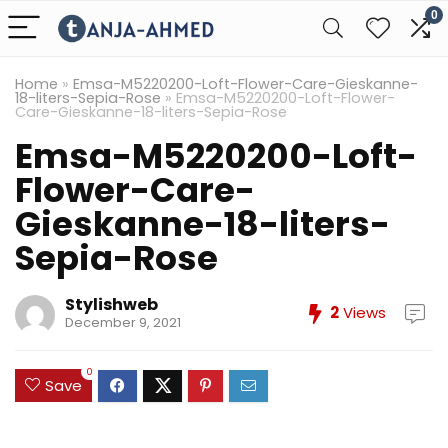
0
Home
»
Emsa-M5220200-Loft-Flower-Care-Gieskanne-
18-liters-Sepia-Rose
»
Emsa-M5220200-Loft-Flower-
Care-Gieskanne-18-liters-Sepia-Rose
Emsa-M5220200-Loft-
Flower-Care-
Gieskanne-18-liters-
Sepia-Rose
Stylishweb
2
Views
December 9, 2021
0
Save