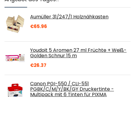
Aumüller 31/247/1 Holznähkasten
€
65.96
Youdoit 5 Aromen 27 ml Früchte + Weiß-
Golden Schnur 15 m
€
26.37
Canon PGI-550 / CLI-551
PGBK/C/M/Y/BK/GY Druckertinte -
Multipack mit 6 Tinten für PIXMA
Tintenstrahldrucker ORIGINAL
€
75.20
Honsell 19100382 - Fabriano Mixed Media
Künstlerpapier Block, DIN A3, 40 Blatt 250