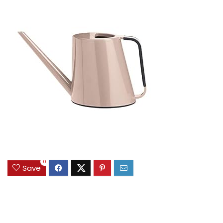
0
Save