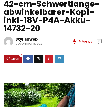
42-cm-Schwertlange-
abwinkelbarer-Kopf-
inkl-18V-P4A-Akku-
14732-20
Stylishweb
4
Views
December 8, 2021
0
Save