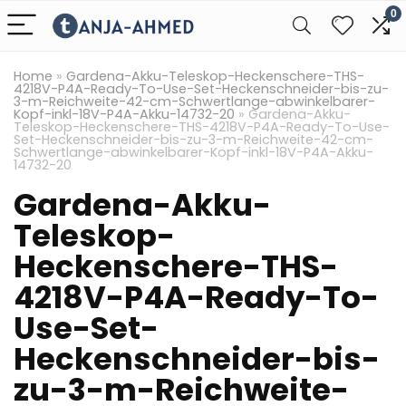
0
Home
»
Gardena-Akku-Teleskop-Heckenschere-THS-
4218V-P4A-Ready-To-Use-Set-Heckenschneider-bis-zu-
3-m-Reichweite-42-cm-Schwertlange-abwinkelbarer-
Kopf-inkl-18V-P4A-Akku-14732-20
»
Gardena-Akku-
Teleskop-Heckenschere-THS-4218V-P4A-Ready-To-Use-
Set-Heckenschneider-bis-zu-3-m-Reichweite-42-cm-
Schwertlange-abwinkelbarer-Kopf-inkl-18V-P4A-Akku-
14732-20
Gardena-Akku-
Teleskop-
Heckenschere-THS-
4218V-P4A-Ready-To-
Use-Set-
Heckenschneider-bis-
zu-3-m-Reichweite-