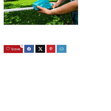
0
Save