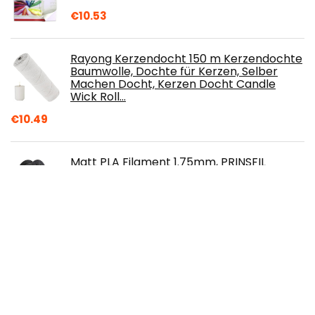
€
10.53
Rayong Kerzendocht 150 m Kerzendochte
Baumwolle, Dochte für Kerzen, Selber
Machen Docht, Kerzen Docht Candle
Wick Roll…
€
10.49
Matt PLA Filament 1.75mm, PRINSFIL
Filament 1.75 PLA, Filament-3D-
Druckmaterialien, 1 kg 1 Spool, Matt
Schwarz
€
28.99
metagio Kerzenherstellung Zubehör, 120
STK Kerzendocht Kerzendochte,120 STK
Dochtaufkleber, 2 Edelstahl Dochte
Festen…