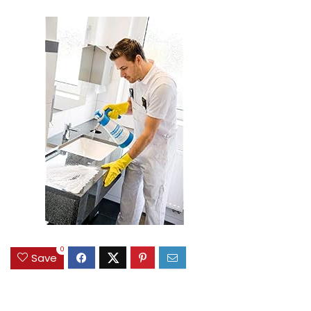
0
Save