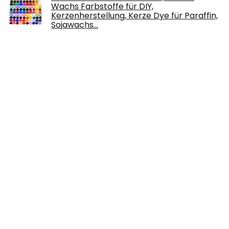
Wachs Farbstoffe für DIY,
Kerzenherstellung, Kerze Dye für Paraffin,
Sojawachs…
€
19.78
Aumüller 31/248/2 Holznähkasten
€
74.39
Bisofice 3D Stifte Matte 3D Stifte Matte
Reißbrett mit Multi-förmigen
Grundlegende Vorlage Kunst Liefert
Werkzeug 3D…
€
9.99