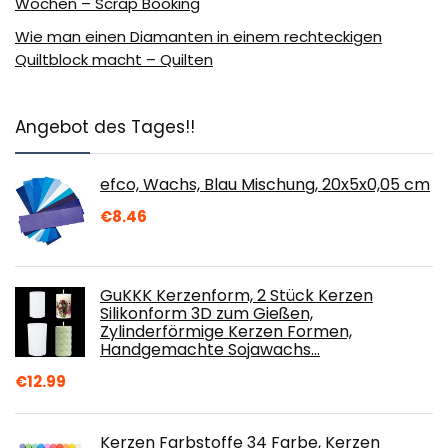
Wochen – Scrap Booking
Wie man einen Diamanten in einem rechteckigen
Quiltblock macht – Quilten
Angebot des Tages!!
efco, Wachs, Blau Mischung, 20x5x0,05 cm
€
8.46
GuKKK Kerzenform, 2 Stück Kerzen
Silikonform 3D zum Gießen,
Zylinderförmige Kerzen Formen,
Handgemachte Sojawachs…
€
12.99
Kerzen Farbstoffe 34 Farbe, Kerzen