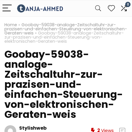
0
Home
»
Goobay-59038-analoge-Zeitschaltuhr-zur-
prazisen-und-einfachen-Steuerung-von-elektronischen-
Geraten-weis
»
Goobay-59038-analoge-Zeitschaltuhr-
zur-prazisen-und-einfachen-Steuerung-von-
elektronischen-Geraten-weis
Goobay-59038-
analoge-
Zeitschaltuhr-zur-
prazisen-und-
einfachen-Steuerung-
von-elektronischen-
Geraten-weis
Stylishweb
2
Views