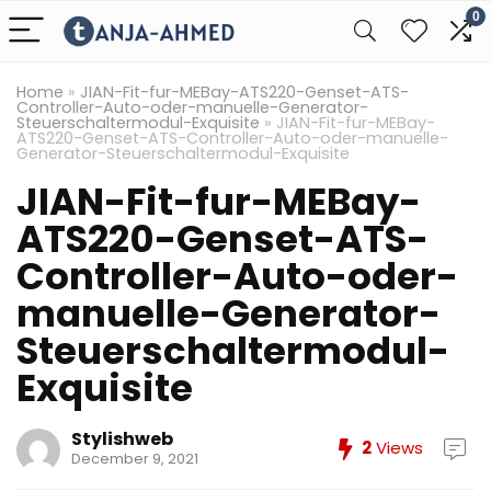
0
Home
»
JIAN-Fit-fur-MEBay-ATS220-Genset-ATS-
Controller-Auto-oder-manuelle-Generator-
Steuerschaltermodul-Exquisite
»
JIAN-Fit-fur-MEBay-
ATS220-Genset-ATS-Controller-Auto-oder-manuelle-
Generator-Steuerschaltermodul-Exquisite
JIAN-Fit-fur-MEBay-
ATS220-Genset-ATS-
Controller-Auto-oder-
manuelle-Generator-
Steuerschaltermodul-
Exquisite
Stylishweb
2
Views
December 9, 2021