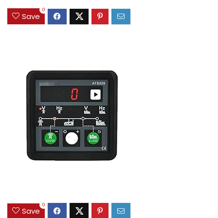
0
Save
0
Save