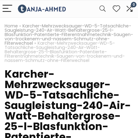
0
Home
»
Karcher-Mehrzwecksauger-WD-5-Tatsachliche-
Saugleistung-240-Air-Watt-Behaltergrose-25-l-
Blasfunktion-Patentierte-Filterentnahmetechnik-Saugen-
von-trockenem-und-nassem-Schmutz-ohne-
Filterwechsel
»
Karcher-Mehrzwecksauger-WD-5-
Tatsachliche-Saugleistung-240-Air-Watt-
Behaltergrose-25-l-Blasfunktion-Patentierte-
Filterentnahmetechnik-Saugen-von-trockenem-und-
nassem-Schmutz-ohne-Filterwechsel
Karcher-
Mehrzwecksauger-
WD-5-Tatsachliche-
Saugleistung-240-Air-
Watt-Behaltergrose-
25-l-Blasfunktion-
Patentierte-