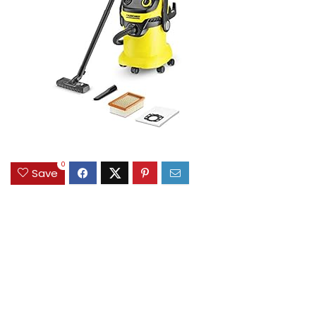
0
Save