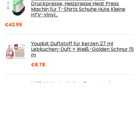
Druckpresse, Heizpresse Heat Press
Machin für T-Shirts Schuhe Hüte Kleine
HTV-Vinyl…
€
42.99
Youdoit Duftstoff für Kerzen 27 ml
Lebkuchen-Duft + Weiß-Golden Schnur 15
m
€
8.78
WERJIA Hartschalen-Tragetasche,
kompatibel mit 3Doodler Create+ 3D-
Druckstift-Set.
€
29.50
Siebdruck,Metall-Butterfly-
Scharnierklemme, DIY-Hobby-Werkzeug,
2er-Pack