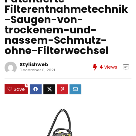
Filterentnahmetechnik
-Saugen-von-
trockenem-und-
nassem-Schmutz-
ohne-Filterwechsel
Stylishweb
4
Views
December 8, 2021
0
Save