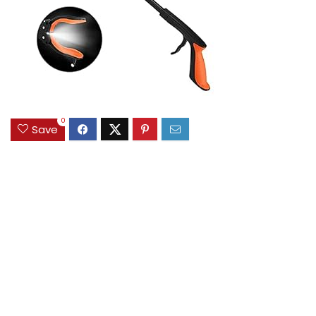
0
Save