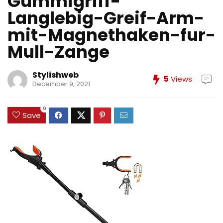
Gummigriff-
Langlebig-Greif-Arm-
mit-Magnethaken-fur-
Mull-Zange
Stylishweb
5
Views
December 9, 2021
0
Save