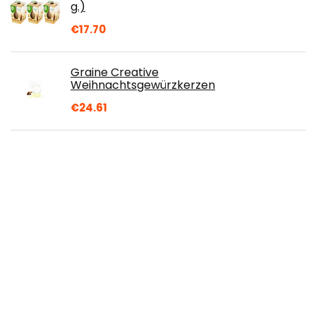
g.)
€
17.70
Graine Creative
Weihnachtsgewürzkerzen
€
24.61
jean Renoir 56039 le nez du vin 54 Aromen
Sprache Englisch
€
605.00
LeaderPro Klebepistole 60W volle größe
mit 11mm x 190mm x 20 Kleber Sticks und
Werkzeugstasche Klebepistolefür DIY…
€
20.99