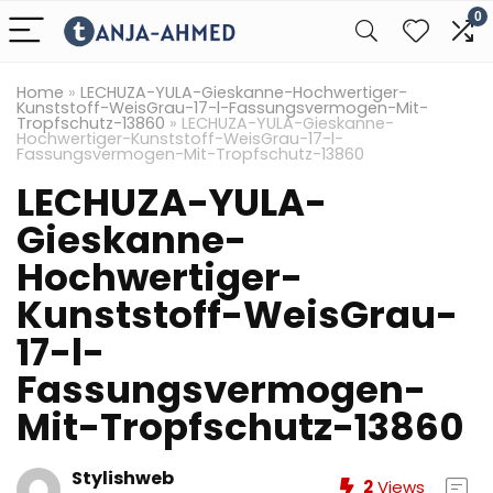
0
Home
»
LECHUZA-YULA-Gieskanne-Hochwertiger-
Kunststoff-WeisGrau-17-l-Fassungsvermogen-Mit-
Tropfschutz-13860
»
LECHUZA-YULA-Gieskanne-
Hochwertiger-Kunststoff-WeisGrau-17-l-
Fassungsvermogen-Mit-Tropfschutz-13860
LECHUZA-YULA-
Gieskanne-
Hochwertiger-
Kunststoff-WeisGrau-
17-l-
Fassungsvermogen-
Mit-Tropfschutz-13860
Stylishweb
2
Views