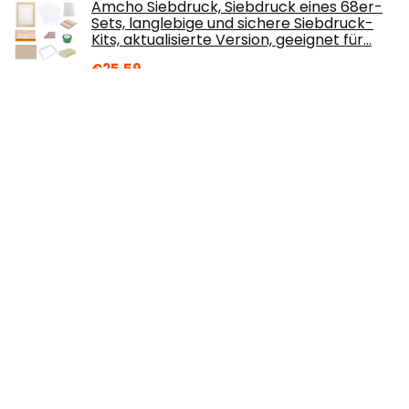
Amcho Siebdruck, Siebdruck eines 68er-
Sets, langlebige und sichere Siebdruck-
Kits, aktualisierte Version, geeignet für…
€
25.59
Angoo LP08 Wärmepressmatte, 35,6 x
30,5 cm, schützende, wiederverwendbare
hitzebeständige Matte für Cricut
Easypress…
€
32.43
PLA 3D Drucker Filament 1.75mm 3D-
Druckmaterialien für 3D Stift Druck
Maßgenauigkeit +/- 0.02mm, Farbe Weiß
1kg / Spule
€
21.99