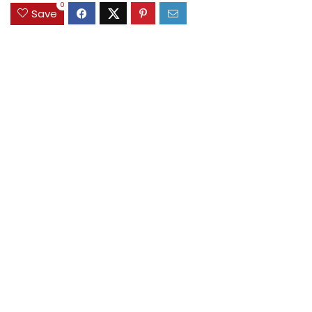
0
Save