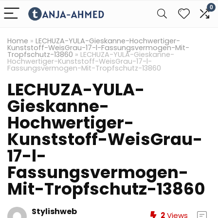
0
Home
»
LECHUZA-YULA-Gieskanne-Hochwertiger-
Kunststoff-WeisGrau-17-l-Fassungsvermogen-Mit-
Tropfschutz-13860
»
LECHUZA-YULA-Gieskanne-
Hochwertiger-Kunststoff-WeisGrau-17-l-
Fassungsvermogen-Mit-Tropfschutz-13860
LECHUZA-YULA-
Gieskanne-
Hochwertiger-
Kunststoff-WeisGrau-
17-l-
Fassungsvermogen-
Mit-Tropfschutz-13860
Stylishweb
2
Views