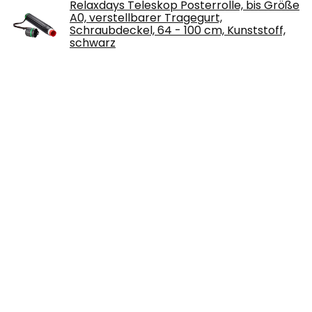
Relaxdays Teleskop Posterrolle, bis Größe
A0, verstellbarer Tragegurt,
Schraubdeckel, 64 - 100 cm, Kunststoff,
schwarz
€
37.89
3D Stift Filament, 1,75 mm 3D Stift
Nachfüller 10 Farben PCL Filament
Nachfüllungen für 3D Drucker Druckstift…
€
13.59
Heißklebepistole 50W Tilswall,
Klebepistole mit 75pcs Klebesticks 7mm x
130mm = 98pcs 7mm x 100mm
Transparente…
€
16.99