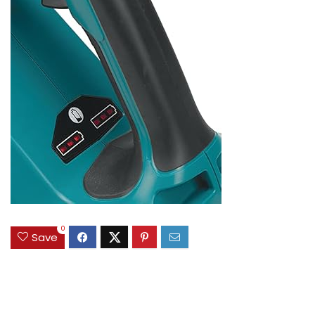
0
Save