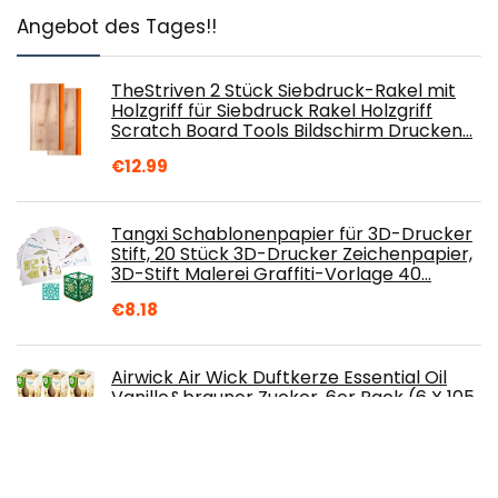
Angebot des Tages!!
TheStriven 2 Stück Siebdruck-Rakel mit
Holzgriff für Siebdruck Rakel Holzgriff
Scratch Board Tools Bildschirm Drucken…
€
12.99
Tangxi Schablonenpapier für 3D-Drucker
Stift, 20 Stück 3D-Drucker Zeichenpapier,
3D-Stift Malerei Graffiti-Vorlage 40…
€
8.18
Airwick Air Wick Duftkerze Essential Oil
Vanille&brauner Zucker, 6er Pack (6 X 105
g.)
€
17.70