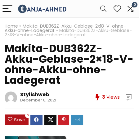
0
Home
»
Makita-DUB362Z-Akku-Geblase-2x18-V-ohne-
Akku-ohne-Ladegerat
»
Makita-DUB362Z-Akku-Geblase-
2×18-V-ohne-Akku-ohne-Ladegerat
Makita-DUB362Z-
Akku-Geblase-2×18-V-
ohne-Akku-ohne-
Ladegerat
Stylishweb
3
Views
December 8, 2021
0
Save