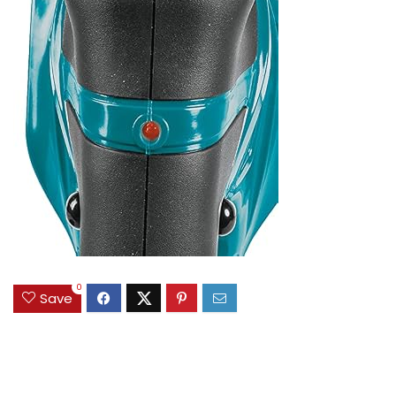
0
Save