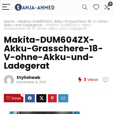
0
Home
»
Makita-DUM604ZX-Akku-Grasschere-18-V-ohne-
Akku-und-Ladegerat
»
Makita-DUM604ZX-Akku-
Grasschere-18-V-ohne-Akku-und-Ladegerat
Makita-DUM604ZX-
Akku-Grasschere-18-
V-ohne-Akku-und-
Ladegerat
Stylishweb
3
Views
December 8, 2021
0
Save