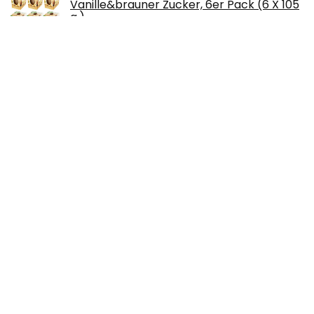
Vanille&brauner Zucker, 6er Pack (6 X 105
g.)
€
17.70
NASSAU FINE ART Aquarell Papier A3 Für
Künstler | 20 Einzelne Blätter | Stärke: 300
g/m² | Premium Aquarellpapier zum…
€
13.95
HolzWerken - Die besten Tipps und Tricks
Band 2: Pfiffiges Know-how für die
Werkstatt
€
22.00