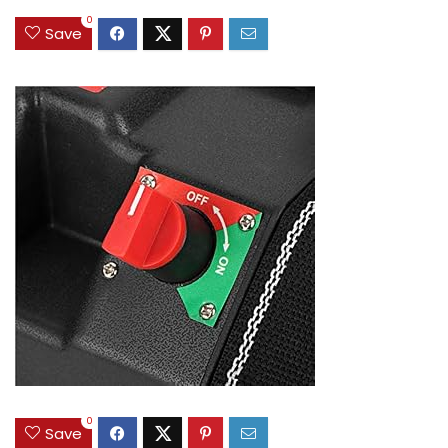
0
Save
0
Save