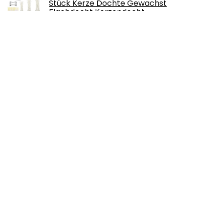
Stück Kerze Dochte Gewachst
Flachdocht Kerzendocht…
€
16.99
Klappbarer Nähtisch Nähtisch Klappbarer
Bastelwagen Holztisch mit Ablagefächern
Feststellbare Rollen Braun
€
482.40
ERYONE Silk PLA Filament 1.75 mm, 3D-
Drucker Filament PLA, 0,03 mm, 1 kg/Spule,
Silk Silber
€
24.64