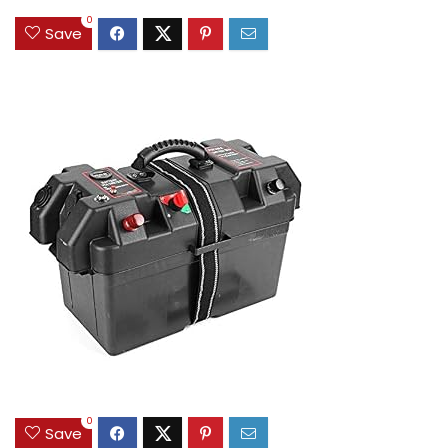
0
Save
0
Save