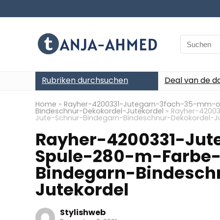
Search
for:
Rubriken durchsuchen
Deal van de d
Home
»
Rayher-4200331-Jutegarn-3fach-35-mm-o
Bindeschnur-Dekokordel-Jutekordel
»
Rayher-4200
Jute-Schnur-Bindegarn-Bindeschnur-Dekokordel-Ju
Rayher-4200331-Ju
Spule-280-m-Farbe-
Bindegarn-Bindesch
Jutekordel
Stylishweb