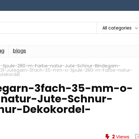
All categories
ag
blogs
-Spule-280-m-Farbe-natur-Jute-Schnur-Bindegarn-
331-Jutegarn-3fach-35-mm-o-Spule-280-m-Farbe-natur-
tekordel
tegarn-3fach-35-mm-o-
natur-Jute-Schnur-
nur-Dekokordel-
2
Views