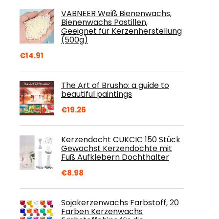
VABNEER Weiß Bienenwachs,
Bienenwachs Pastillen,
Geeignet für Kerzenherstellung
(500g)
€
14.91
The Art of Brusho: a guide to
beautiful paintings
€
19.26
Kerzendocht CUKCIC 150 Stück
Gewachst Kerzendochte mit
Fuß Aufklebern Dochthalter
€
8.98
Sojakerzenwachs Farbstoff, 20
Farben Kerzenwachs