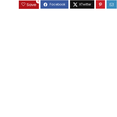
0
Save