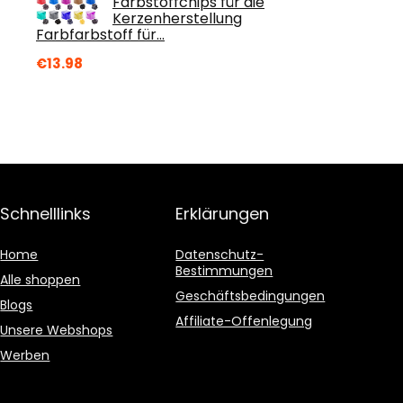
Farbstoffchips für die
Kerzenherstellung
Farbfarbstoff für…
€
13.98
Schnelllinks
Erklärungen
Home
Datenschutz-
Bestimmungen
Alle shoppen
Geschäftsbedingungen
Blogs
Affiliate-Offenlegung
Unsere Webshops
Werben