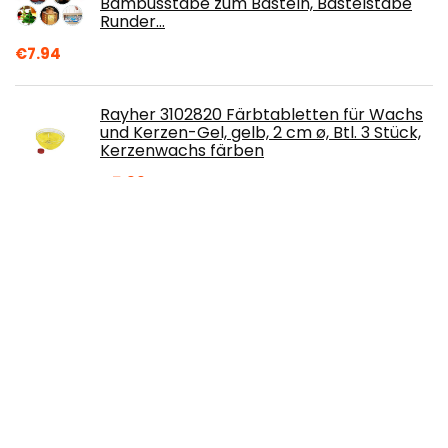
Bambusstäbe zum Basteln, Bastelstäbe
Runder…
€
7.94
Rayher 3102820 Färbtabletten für Wachs
und Kerzen-Gel, gelb, 2 cm ø, Btl. 3 Stück,
Kerzenwachs färben
€
5.39
Cricut Autopress | 38cm x 30cm (15" x 12")
Heizplatte | Erwärmt bis zu 205 °C (400
°F) | Professionelle Transferpresse für
Vinyl zum Aufbügeln (HTV), Infusible Ink
und Sublimation, 2008880
€
1,099.00
AOOIIN Mini Heißpresse für T-Shirts,
Schuhe, Hüte und kleine HTV-
Vinylprojekte, Mini Hitzepresse Kleine