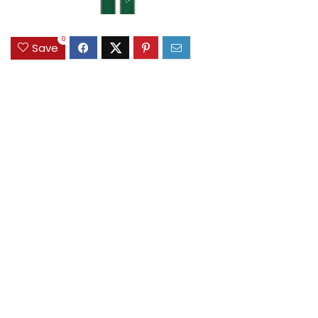
0
Save