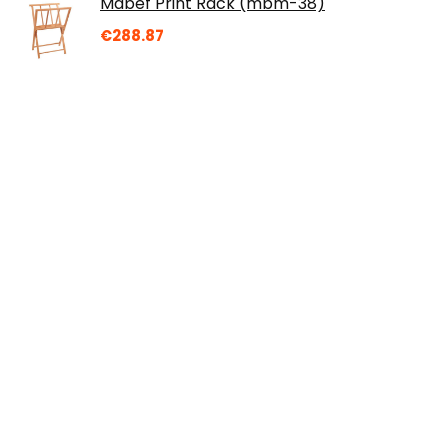
Mabef Print Rack (mbm-38)
€
288.87
Einfach Holzwerken!: Die wichtigsten
Handwerkzeuge und clevere Projekte für
die kleine Werkstatt
€
25.00
Pretop 6 x Glitzer Make up Set | Glitzer für
Musik Festival, Masquerade, Halloween,
Party, Weihnachten, Kunst & Handwerk…
€
5.99