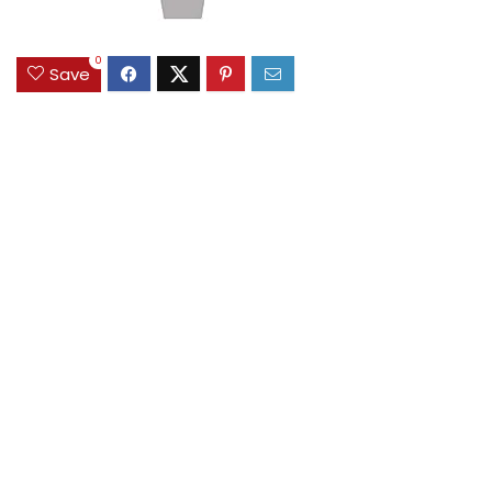
0
Save