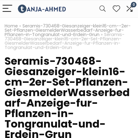
0
Home
»
Seramis-730468-Giesanzeiger-klein16-cm--2er-
Set-Pflanzen-GiesmelderWasserbedarf-Anzeige-fur-
Pflanzen-in-Tongranulat-und-Erdein-Grun
»
Seramis-
730468-Giesanzeiger-klein16-cm–2er-Set-Pflanzen-
GiesmelderWasserbedarf-Anzeige-fur-Pflanzen-in-
Tongranulat-und-Erdein-Grun
Seramis-730468-
Giesanzeiger-klein16-
cm–2er-Set-Pflanzen-
GiesmelderWasserbed
arf-Anzeige-fur-
Pflanzen-in-
Tongranulat-und-
Erdein-Grun