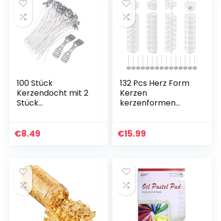
100 Stück
132 Pcs Herz Form
Kerzendocht mit 2
Kerzen
Stück
kerzenformen
Edelstahlhalter für
Kerzenherstellung
Kerzendochte
Kerzengießform
Gewachst, 15cm
mit 4 Formen 8 x
€
8.49
€
15.99
Lange Flachdocht
100 Kerzendochte
für Dicke Kerzen…
DIY Werkzeuge…