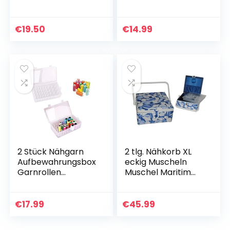
orm Weihnacht
Kerzenform Silikon
DIY Silikonform für
€
19.50
€
14.99
Kerzenherstellung,
DIY…
2 Stück Nähgarn
2 tlg. Nähkorb XL
Aufbewahrungsbox
eckig Muscheln
Garnrollen
Muschel Maritim
Aufbewahrung 42
blau weiß Bast –
Garnrollen Klarer
Nähen Handarbeit
Kunststoff
Nähkasten
€
17.99
€
45.99
Garnrollen
Nähkoffer
Aufbewahrungsbox