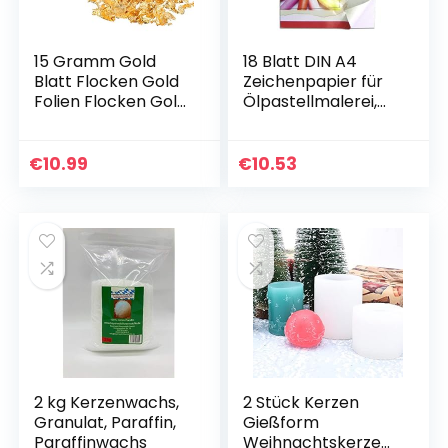
15 Gramm Gold
18 Blatt DIN A4
Blatt Flocken Gold
Zeichenpapier für
Folien Flocken Gold
Ölpastellmalerei,
Metallisch Folien
Grammatur: 230
Flocken für
g/m²
Vergoldung,
€
10.99
€
10.53
Malerei, Handwerk
Nägel…
2 kg Kerzenwachs,
2 Stück Kerzen
Granulat, Paraffin,
Gießform
Paraffinwachs
Weihnachtskerzenf