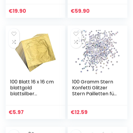
€
19.90
€
59.90
100 Blatt 16 x 16 cm
100 Gramm Stern
blattgold
Konfetti Glitzer
blattsilber
Stern Pailletten für
Imitation Blattgold
Handwerk DIY
zum Basteln
Nagelkunst und
Schlagmetall
Party Dekoration,
€
5.97
€
12.59
Kunstprojekt
Holographisch
versilbern…
Silber