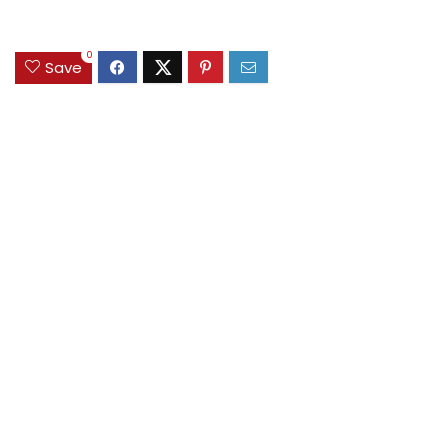
0
Save