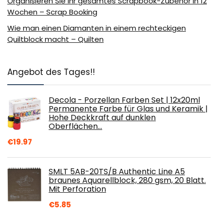
Organisieren Sie Ihr gesamtes Scrapbook-Zubehör in 12
Wochen – Scrap Booking
Wie man einen Diamanten in einem rechteckigen
Quiltblock macht – Quilten
Angebot des Tages!!
Decola - Porzellan Farben Set | 12x20ml
Permanente Farbe für Glas und Keramik |
Hohe Deckkraft auf dunklen
Oberflächen…
€
19.97
SMLT 5AB-20TS/B Authentic Line A5
braunes Aquarellblock, 280 gsm, 20 Blatt.
Mit Perforation
€
5.85