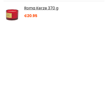
Roma Kerze 370 g
€
20.95
3D Stiftmatte, 3D Stift Vorlage 3D
Stiftblock Silikonvorlage Blue 3D-
Druckstift Silikonblock, Softmatten
Zeichenwerkzeug…
€
9.09
Die Werkzeuge des japanischen
Schreiners (HolzWerken)
€
29.90