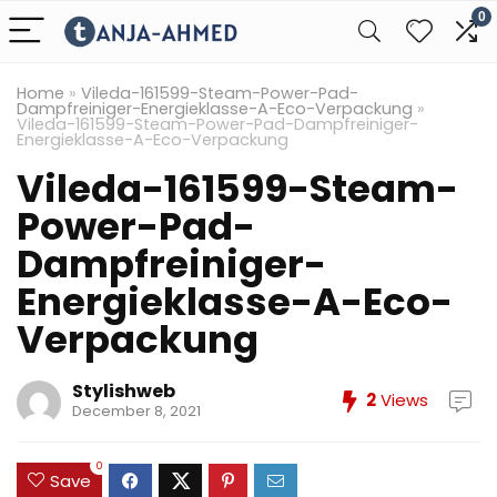
0
Home
»
Vileda-161599-Steam-Power-Pad-
Dampfreiniger-Energieklasse-A-Eco-Verpackung
»
Vileda-161599-Steam-Power-Pad-Dampfreiniger-
Energieklasse-A-Eco-Verpackung
Vileda-161599-Steam-
Power-Pad-
Dampfreiniger-
Energieklasse-A-Eco-
Verpackung
Stylishweb
2
Views
December 8, 2021
0
Save