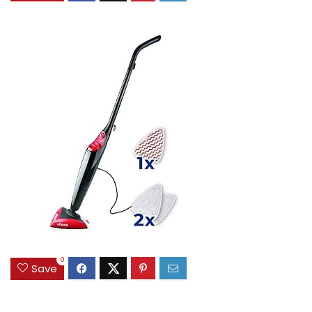
0
Save