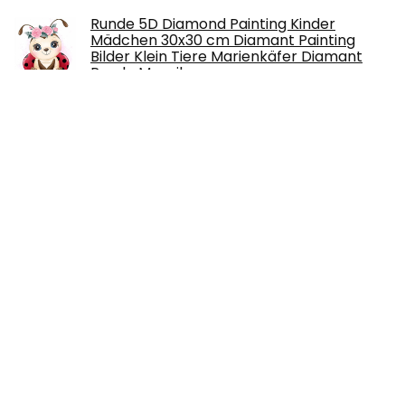
Runde 5D Diamond Painting Kinder
Mädchen 30x30 cm Diamant Painting
Bilder Klein Tiere Marienkäfer Diamant
Puzzle Mosaik…
€
10.99
GZWY Silikonform 3D Kerzen Gießform
Basteln Kerzenherstellung Gießformen,
Welligkeit Zylinder Aromatherapie Kerze
DIY…
€
20.29
Sublimationsbeschichtung Spray für
Baumwollhemden & Mischungen, alle
Stoffe einschließlich
Polyestermischungen, Karton…
€
24.63