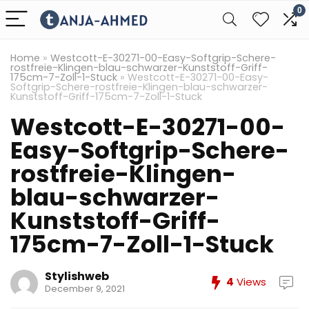
0
Home
»
Westcott-E-30271-00-Easy-Softgrip-Schere-
rostfreie-Klingen-blau-schwarzer-Kunststoff-Griff-
175cm-7-Zoll-1-Stuck
»
Westcott-E-30271-00-Easy-
Softgrip-Schere-rostfreie-Klingen-blau-schwarzer-
Kunststoff-Griff-175cm-7-Zoll-1-Stuck
Westcott-E-30271-00-
Easy-Softgrip-Schere-
rostfreie-Klingen-
blau-schwarzer-
Kunststoff-Griff-
175cm-7-Zoll-1-Stuck
Stylishweb
4
Views
December 9, 2021