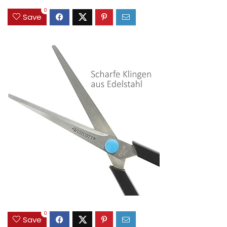
0
Save
0
Save