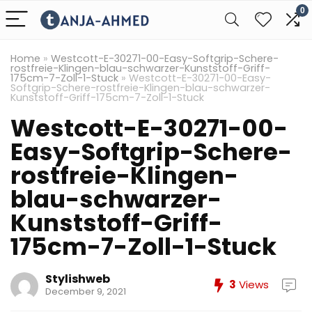
0
Home
»
Westcott-E-30271-00-Easy-Softgrip-Schere-
rostfreie-Klingen-blau-schwarzer-Kunststoff-Griff-
175cm-7-Zoll-1-Stuck
»
Westcott-E-30271-00-Easy-
Softgrip-Schere-rostfreie-Klingen-blau-schwarzer-
Kunststoff-Griff-175cm-7-Zoll-1-Stuck
Westcott-E-30271-00-
Easy-Softgrip-Schere-
rostfreie-Klingen-
blau-schwarzer-
Kunststoff-Griff-
175cm-7-Zoll-1-Stuck
Stylishweb
3
Views
December 9, 2021