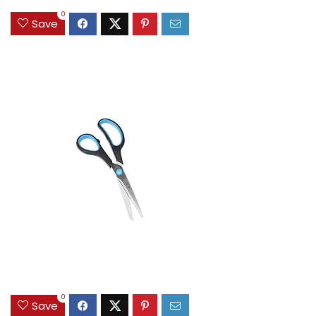
0
Save
0
Save