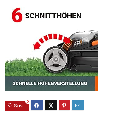
0
Save