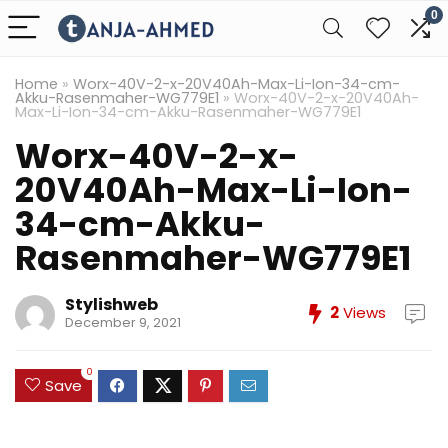
0
Home
»
Worx-40V-2-x-20V40Ah-Max-Li-Ion-34-cm-
Akku-Rasenmaher-WG779E1
»
Worx-40V-2-x-20V40Ah-
Max-Li-Ion-34-cm-Akku-Rasenmaher-WG779E1
Worx-40V-2-x-
20V40Ah-Max-Li-Ion-
34-cm-Akku-
Rasenmaher-WG779E1
Stylishweb
2
Views
December 9, 2021
0
Save