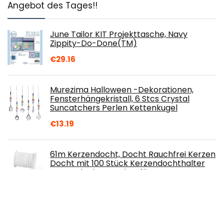
Angebot des Tages!!
June Tailor KIT Projekttasche, Navy
Zippity-Do-Done(TM)
€
29.16
Murezima Halloween -Dekorationen,
Fensterhängekristall, 6 Stcs Crystal
Suncatchers Perlen Kettenkugel
€
13.19
61m Kerzendocht, Docht Rauchfrei Kerzen
Docht mit 100 Stück Kerzendochthalter
Kerzendochte Dochte für DIY
Kommunionkerze…
€
7.99