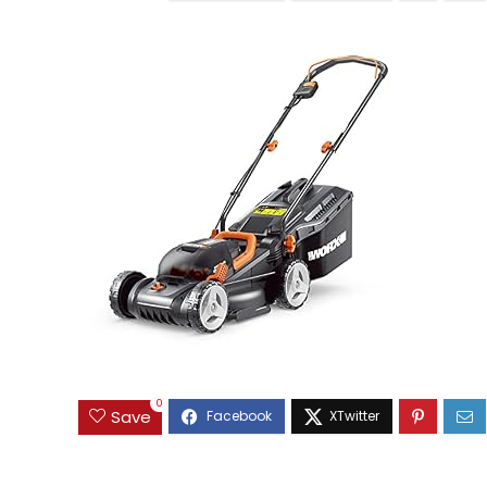
0
Save