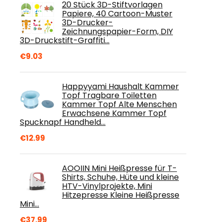
20 Stück 3D-Stiftvorlagen
Papiere, 40 Cartoon-Muster
3D-Drucker-
Zeichnungspapier-Form, DIY
3D-Druckstift-Graffiti…
€
9.03
Happyyami Haushalt Kammer
Topf Tragbare Toiletten
Kammer Topf Alte Menschen
Erwachsene Kammer Topf
Spucknapf Handheld…
€
12.99
AOOIIN Mini Heißpresse für T-
Shirts, Schuhe, Hüte und kleine
HTV-Vinylprojekte, Mini
Hitzepresse Kleine Heißpresse
Mini…
€
37.99