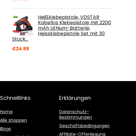
Heißklebepistole, VDSTAR
Kabellos Klebepistole mit 2200
mAh Lithium-Batterie,
Heissklebepistole Set mit 30
Stück…
€
24.99
Schnelllinks
Erklärungen
Home
Datenschutz-
Bestimmungen
Alle shoppen
Geschäftsbedingungen
Blogs
Affiliate-Offenlegung