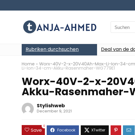
Search
for:
Rubriken durchsuchen
Deal van de d
Home
»
Worx-40V-2-x-20V40Ah-Max-Li-Ion-34-c
Li-Ion-34-cm-Akku-Rasenmaher-WG779E1
Worx-40V-2-x-20V4
Akku-Rasenmaher-W
Stylishweb
December 9, 2021
0
Save