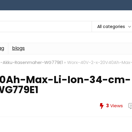
All categories
ag
blogs
m-Akku-Rasenmaher-WG779E1
»
Worx-40V-2-x-20V40Ah-Max
0Ah-Max-Li-Ion-34-cm-
G779E1
3
Views