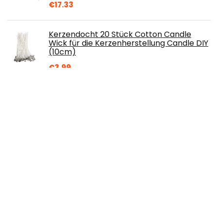
€
17.33
Kerzendocht 20 Stück Cotton Candle
Wick für die Kerzenherstellung Candle DIY
(10cm)
€
3.99
Bememo 100 Blätter Imitation Blattgold
für Kunst, Vergoldung Handwerk,
Dekoration, 14 mal 14 cm
€
7.99
2 tlg. Nähkorb XL eckig Muscheln Muschel
Maritim blau weiß Bast - Nähen
Handarbeit Nähkasten Nähkoffer
€
45.99