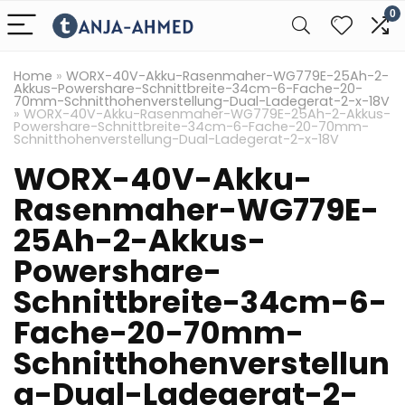
0
Home
»
WORX-40V-Akku-Rasenmaher-WG779E-25Ah-2-
Akkus-Powershare-Schnittbreite-34cm-6-Fache-20-
70mm-Schnitthohenverstellung-Dual-Ladegerat-2-x-18V
»
WORX-40V-Akku-Rasenmaher-WG779E-25Ah-2-Akkus-
Powershare-Schnittbreite-34cm-6-Fache-20-70mm-
Schnitthohenverstellung-Dual-Ladegerat-2-x-18V
WORX-40V-Akku-
Rasenmaher-WG779E-
25Ah-2-Akkus-
Powershare-
Schnittbreite-34cm-6-
Fache-20-70mm-
Schnitthohenverstellun
g-Dual-Ladegerat-2-