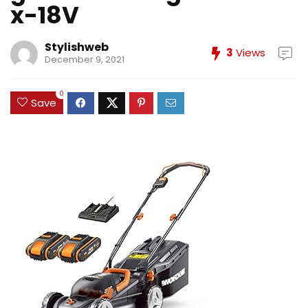
x-18V
Stylishweb
3
Views
December 9, 2021
0
Save