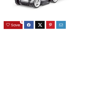
0
Save