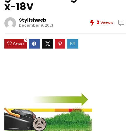
x-18V
Stylishweb
2
Views
December 9, 2021
0
Save