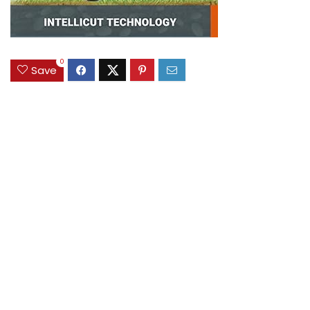
0
Save