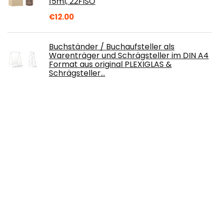
15ml, 22FISO
€
12.00
Buchständer / Buchaufsteller als
Warenträger und Schrägsteller im DIN A4
Format aus original PLEXIGLAS &
Schrägsteller…
€
25.90
Rayher 3925833 Streuflitter, Dose mit
Streudeckel, 110 g, Glitzer ideal zum
Basteln, zum Dekorieren von Papier,
Karton…
€
8.49
icyant Hängendes Kräuter-Trockennetz
6-lagiger Pflanzennetz-Trockenständer
Für Kräuter, Blumen, Zwiebeln, Fische…