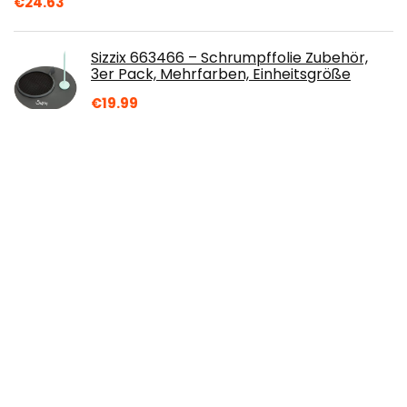
€
24.63
Sizzix 663466 – Schrumpffolie Zubehör,
3er Pack, Mehrfarben, Einheitsgröße
€
19.99
Über uns
Tanja-ahmed.de ist eine moderne All-in-One-Preisvergleichs-
und Bewertungswebsite, die die besten auf Amazon
verfügbaren Angebote bietet und Sie durch die neuesten
hinzugefügten Blogs auf dem Laufenden hält. Alle Bilder
unterliegen dem Urheberrecht ihrer jeweiligen Eigentümer.
Alle zitierten Inhalte stammen aus ihren jeweiligen Quellen.