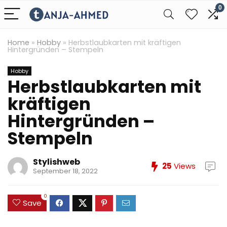
0
Home
»
Hobby
»
Herbstlaubkarten mit kräftigen
Hintergründen – Stempeln
Hobby
Herbstlaubkarten mit
kräftigen
Hintergründen –
Stempeln
Stylishweb
25
Views
September 18, 2022
0
Save