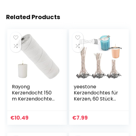
Related Products
Rayong
yeestone
Kerzendocht 150
Kerzendochtes für
m Kerzendochte
Kerzen, 60 Stück
Baumwolle,
Dochte Candle
Dochte für Kerzen,
Wick, Rauchfrei
Selber Machen
Kerzendocht
€
10.49
€
7.99
Docht, Kerzen
Kaufen, Docht Mit
Docht Candle
Edelstahl Festen…
Wick Roll…