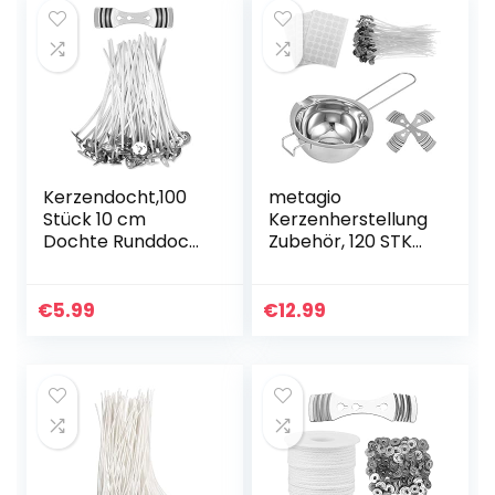
Kerzendocht,100
metagio
Stück 10 cm
Kerzenherstellung
Dochte Runddocht
Zubehör, 120 STK
Teelichtdochte
Kerzendocht
mit Fuß Gewachst
Kerzendochte,120
Kerzendochte
STK
€
5.99
€
12.99
Kerzen Dochte
Dochtaufkleber, 2
Candle Wick für…
Edelstahl Dochte
Festen…