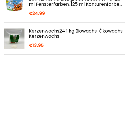
ml Fensterfarben, 125 ml Konturenfarbe…
€
24.99
Kerzenwachs24 1 kg Biowachs, Ökowachs,
Kerzenwachs
€
13.95
icyant Hängendes Kräuter-Trockennetz
6-lagiger Pflanzennetz-Trockenständer
Für Kräuter, Blumen, Zwiebeln, Fische…
€
19.99
Matt PLA Filament 1.75mm, PRINSFIL
Filament 1.75 PLA, Filament-3D-
Druckmaterialien, 1 kg 1 Spool, Matt
Schwarz
€
28.99