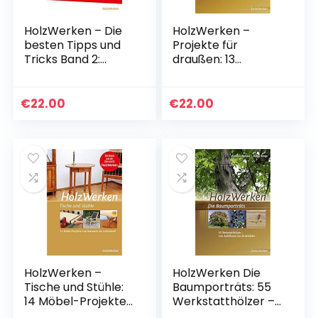
HolzWerken – Die
HolzWerken –
besten Tipps und
Projekte für
Tricks Band 2:
draußen: 13
Pfiffiges Know-how
Vorschläge von
für die Werkstatt
Gartenliege bis
Spielhaus
€
22.00
€
22.00
HolzWerken –
HolzWerken Die
Tische und Stühle:
Baumporträts: 55
14 Möbel-Projekte
Werkstatthölzer –
von klassisch bis
vom Apfelbaum bis