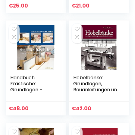
Projekte für die
Secrets from the
€
25.00
€
21.00
kleine Werkstatt
Experts at
American…
Handbuch
Hobelbänke:
Frästische:
Grundlagen,
Grundlagen –
Bauanleitungen und
Techniken –
eine Fundgrube an
Eigenbau
Ideen
(HolzWerken)
€
48.00
€
42.00