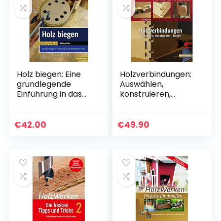
Holz biegen: Eine
Holzverbindungen:
grundlegende
Auswählen,
Einführung in das
konstruieren,
Verformen von
bauen
Holz (HolzWerken)
(HolzWerken)
€
42.00
€
49.90