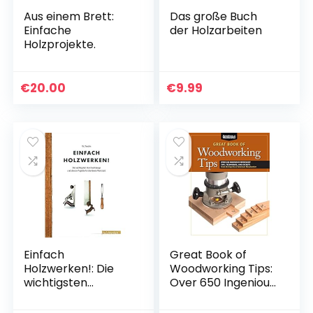
Aus einem Brett:
Das große Buch
Einfache
der Holzarbeiten
Holzprojekte.
€
20.00
€
9.99
Einfach
Great Book of
Holzwerken!: Die
Woodworking Tips:
wichtigsten
Over 650 Ingenious
Handwerkzeuge
Workshop Tips,
und clevere
Techniques, and