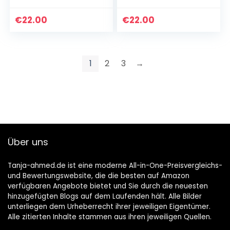
individuell
Zirbelkiefer
€
22.00
€
22.00
1
2
3
→
Über uns
Tanja-ahmed.de ist eine moderne All-in-One-Preisvergleichs-
und Bewertungswebsite, die die besten auf Amazon
verfügbaren Angebote bietet und Sie durch die neuesten
hinzugefügten Blogs auf dem Laufenden hält. Alle Bilder
unterliegen dem Urheberrecht ihrer jeweiligen Eigentümer.
Alle zitierten Inhalte stammen aus ihren jeweiligen Quellen.