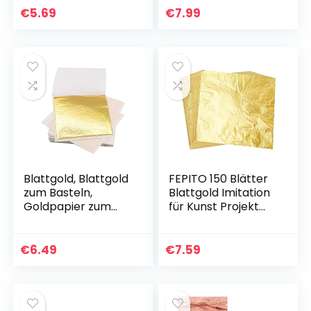
und DIY, 100 Stück,
Dekoration, 14 mal
€
5.69
€
7.99
Golden, 14cm
14 cm
Blattgold, Blattgold
FEPITO 150 Blätter
zum Basteln,
Blattgold Imitation
Goldpapier zum
für Kunst Projekt
Basteln,
Handwerk
Goldflocken, 100
Dekoration,
Stück Goldfolie,
Vergoldung
€
6.49
€
7.59
Blattmetall,
Handwerk, DIY
Blattgold…
Kreation (14x14cm…