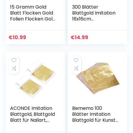
15 Gramm Gold
300 Blätter
Blatt Flocken Gold
Blattgold Imitation
Folien Flocken Gold
16x16cm
Metallisch Folien
Goldblätter
Flocken für
Blattgold
Vergoldung,
Blattkupfer
€
10.99
€
14.99
Malerei, Handwerk
Blattsilber zum
Nägel…
Basteln, Gold Leaf
für Kunst…
ACONDE Imitation
Bememo 100
Blattgold, Blattgold
Blätter Imitation
Blatt für Nailart,
Blattgold für Kunst,
Malerei,
Vergoldung
Basteldekoration
Handwerk,