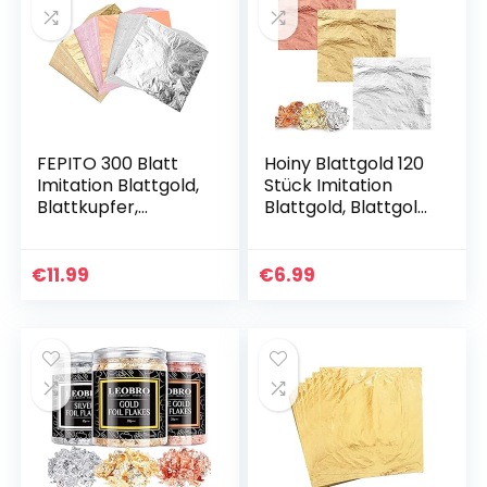
FEPITO 300 Blatt
Hoiny Blattgold 120
Imitation Blattgold,
Stück Imitation
Blattkupfer,
Blattgold, Blattgold
Blattsilber zum
zum Basteln für
Basteln DIY
Vergoldung,
Crafting
Malerei, Handwerk
€
11.99
€
6.99
Dekoration
Nägel und DIY…
Kunstprojekt
(14×14…