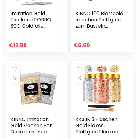
Imitation Gold
KINNO 100 Blattgold
Flocken, LEOBRO
Imitation Blattgold
30G Goldfolie
zum Basteln
Flocken zum
Schlagmetall
Künstlerbedarf
Kunstprojekt,
Basteln und Malen,
Vergoldungsmaler
€
12.99
€
6.69
3 Set Blattmetall
ei Dekoration 14×14
Blattgold…
cm
KINNO Imitation
KKSJK 3 Flaschen
Gold Flocken Set
Gold Flakes,
Dekorfolie zum
Blattgold Flocken
Basteln
Dekorfolie, Gilding