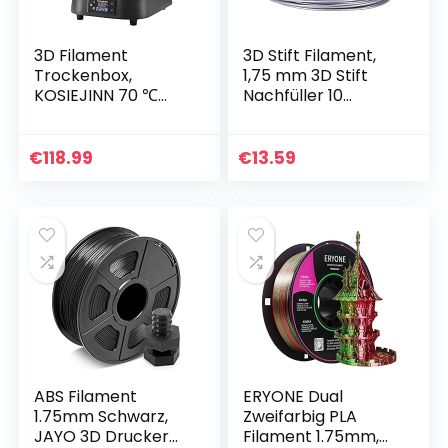
3D Filament
3D Stift Filament,
Trockenbox,
1,75 mm 3D Stift
KOSIEJINN 70 ℃
Nachfüller 10
100W PTC-Heizung
Farben PCL
Professionelle 3D
Filament
Filament Dryer Box
Nachfüllungen für
€
118.99
€
13.59
kompatibel mit 1,75
3D Drucker
mm, 2…
Druckstift…
ABS Filament
ERYONE Dual
1.75mm Schwarz,
Zweifarbig PLA
JAYO 3D Drucker
Filament 1.75mm,