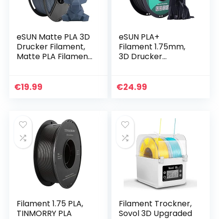
eSUN Matte PLA 3D
eSUN PLA+
Drucker Filament,
Filament 1.75mm,
Matte PLA Filament
3D Drucker
1,75 mm,
Filament PLA Plus,
Maßgenauigkeit
Maßgenauigkeit
+/- 0,05 mm, 1KG
+/- 0.03mm, 1kg
€
19.99
€
24.99
(2.2 LBS) Spule 3D
Spule (2.2 LBS) 3D
Druck…
Druck…
Filament 1.75 PLA,
Filament Trockner,
TINMORRY PLA
Sovol 3D Upgraded