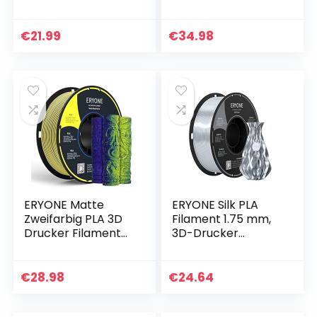
Filament 0.65KG 1
3D Drucker
Spule, Toleranz +/-
Filament 1kg Spule
0,03mm
+/- 0,02 mm, Rote
€
21.99
€
34.98
und Grüne Seide
ERYONE Matte
ERYONE Silk PLA
Zweifarbig PLA 3D
Filament 1.75 mm,
Drucker Filament
3D-Drucker
1,75 mm +/- 0,03
Filament PLA, 0,03
mm, 1KG für 3D-
mm, 1 kg/Spule, Silk
Drucker, Blau &
Silber
€
28.98
€
24.64
Gelb