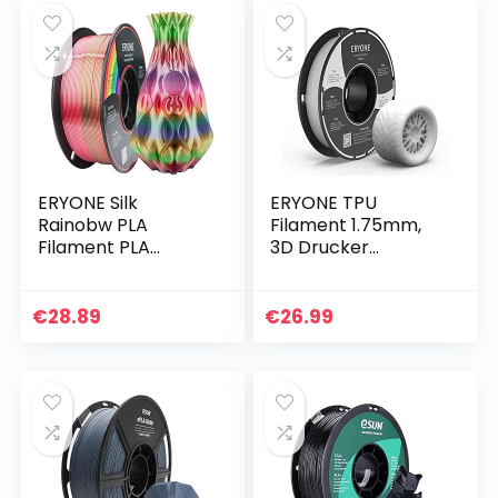
ERYONE Silk
ERYONE TPU
Rainobw PLA
Filament 1.75mm,
Filament PLA
3D Drucker
1.75mm, 3D-
Filament TPU 0.5kg
Drucker Silk PLA
1 Spool, -0.05mm,
Filament,+/- 0,03
Weiß
€
28.89
€
26.99
mm, 1kg/Spule,
Metal Luster Silk…