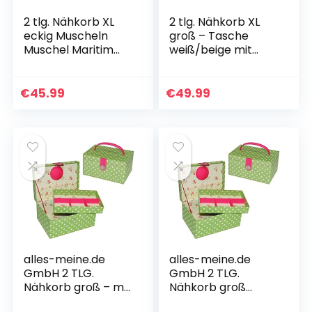
2 tlg. Nähkorb XL
2 tlg. Nähkorb XL
eckig Muscheln
groß – Tasche
Muschel Maritim
weiß/beige mit
blau weiß Bast –
Einsatz – Stoff
Nähen Handarbeit
Nähkasten
Nähkasten
Nähkästchen bunt
€
45.99
€
49.99
Nähkoffer
Handarbeitskorb
alles-meine.de
alles-meine.de
GmbH 2 TLG.
GmbH 2 TLG.
Nähkorb groß – mit
Nähkorb groß
Einsatz und
eckig – grün weiß