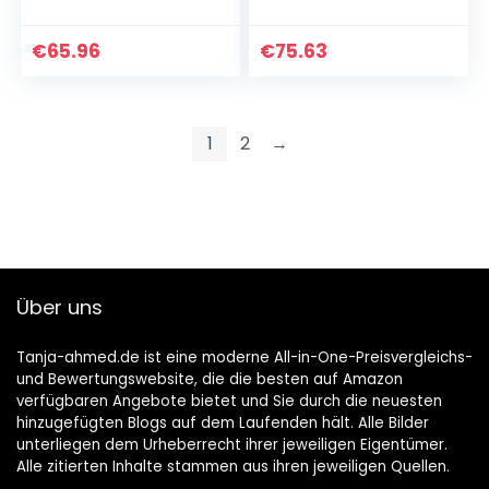
€
65.96
€
75.63
1
2
→
Über uns
Tanja-ahmed.de ist eine moderne All-in-One-Preisvergleichs-
und Bewertungswebsite, die die besten auf Amazon
verfügbaren Angebote bietet und Sie durch die neuesten
hinzugefügten Blogs auf dem Laufenden hält. Alle Bilder
unterliegen dem Urheberrecht ihrer jeweiligen Eigentümer.
Alle zitierten Inhalte stammen aus ihren jeweiligen Quellen.