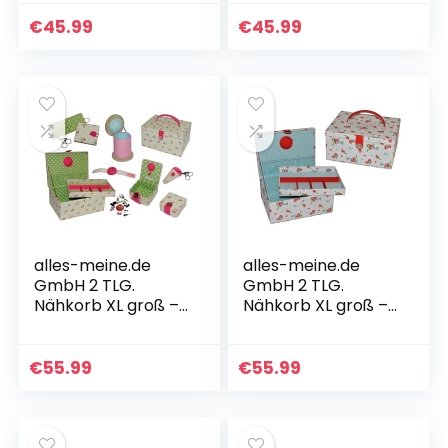
Nadelkissen –
Punkte Stoff
Punkte grün weiß
Nähkasten
€
45.99
€
45.99
gepunktet Stoff –
Nähkästchen bunt
bunt…
Handarbeitskorb
grüne
alles-meine.de
alles-meine.de
GmbH 2 TLG.
GmbH 2 TLG.
Nähkorb XL groß –
Nähkorb XL groß –
mit Einsatz und
mit Einsatz und
Nadelkissen –
Nadelkissen –
Creme Rosen Stoff
Erbeeren Blumen
€
55.99
€
55.99
– Nähkasten
Stoff – Nähkasten
Nähkästchen…
Nähkästchen…